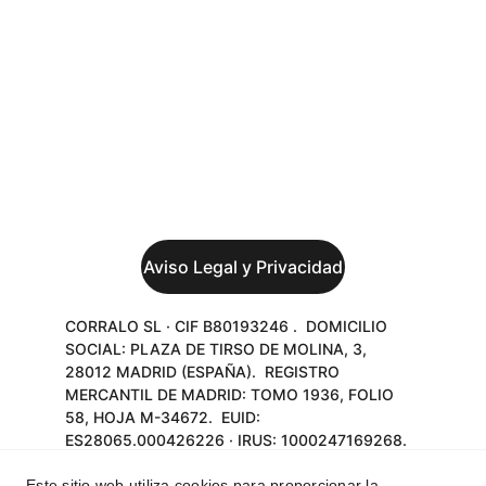
www.corralosteelframe.es
info@corraloproyectos.es
+34 949 376 669
© 2025. All rights reserved.
Aviso Legal y Privacidad
CORRALO SL · CIF B80193246 .  DOMICILIO 
SOCIAL: PLAZA DE TIRSO DE MOLINA, 3, 
28012 MADRID (ESPAÑA).  REGISTRO 
MERCANTIL DE MADRID: TOMO 1936, FOLIO 
58, HOJA M-34672.  EUID: 
ES28065.000426226 · IRUS: 1000247169268. 
CONTACTO: 
INFO@CORRALOPROYECTOS.ES
 · 
Este sitio web utiliza cookies para proporcionar la
+34949376669