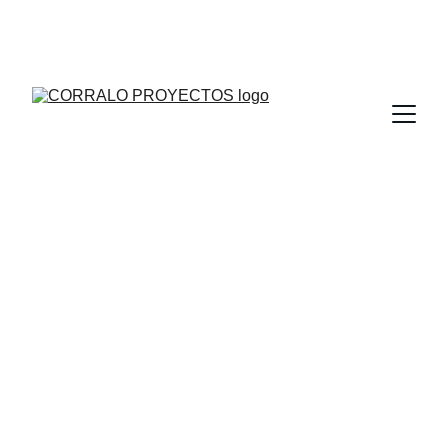
DISEÑO, PROYECTO, EJECUCIÓN, ENTREGA, 
SOMOS EL PROVEEDOR QUE BUSCA, EFICACIA, 
PROFESIONALIDAD Y CALIDAD
Blog Corralo 
Proyectos